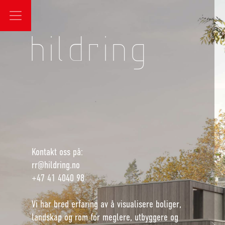
hildring
hildring
Kontakt oss på:
rr@hildring.no
+47 41 4040 98
Vi har bred erfaring av å visualisere boliger,
landskap og rom for meglere, utbyggere og